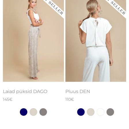
Laiad püksid DAGO
Pluus DEN
145
€
110
€