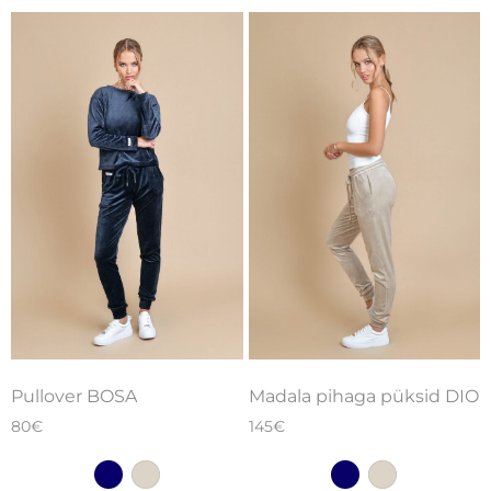
Pullover BOSA
Madala pihaga püksid DIO
80
€
145
€