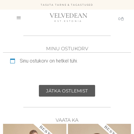
TASUTA TARNE & TAGASTUSED
VELVEDEAN
0
EST.ESTONIA
MINU OSTUKORV
Sinu ostukorv on hetkel tühi.
JÄTKA OSTLEMIST
VAATA KA