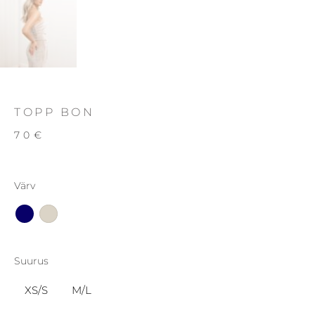
TOPP BON
70
€
Värv
Suurus
XS/S
M/L