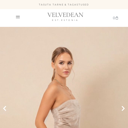
TASUTA TARNE & TAGASTUSED
VELVEDEAN
0
EST.ESTONIA