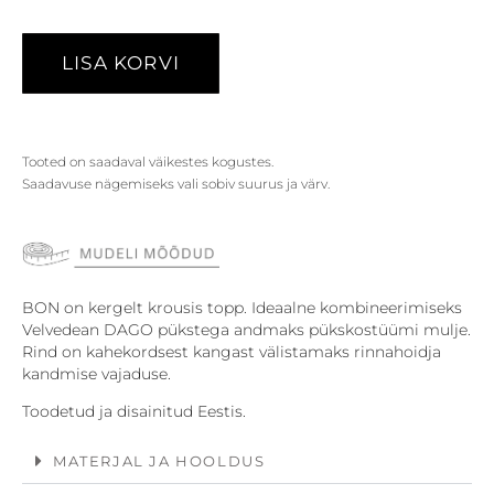
LISA KORVI
Tooted on saadaval väikestes kogustes.
Saadavuse nägemiseks vali sobiv suurus ja värv.
BON on kergelt krousis topp. Ideaalne kombineerimiseks
Velvedean DAGO pükstega andmaks pükskostüümi mulje.
Rind on kahekordsest kangast välistamaks rinnahoidja
kandmise vajaduse.
Toodetud ja disainitud Eestis.
MATERJAL JA HOOLDUS