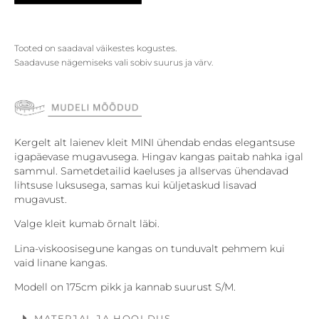
Tooted on saadaval väikestes kogustes.
Saadavuse nägemiseks vali sobiv suurus ja värv.
Kergelt alt laienev kleit MINI ühendab endas elegantsuse
igapäevase mugavusega. Hingav kangas paitab nahka igal
sammul. Sametdetailid kaeluses ja allservas ühendavad
lihtsuse luksusega, samas kui küljetaskud lisavad
mugavust.
Valge kleit kumab õrnalt läbi.
Lina-viskoosisegune kangas on tunduvalt pehmem kui
vaid linane kangas.
Modell on 175cm pikk ja kannab suurust S/M.
MATERJAL JA HOOLDUS