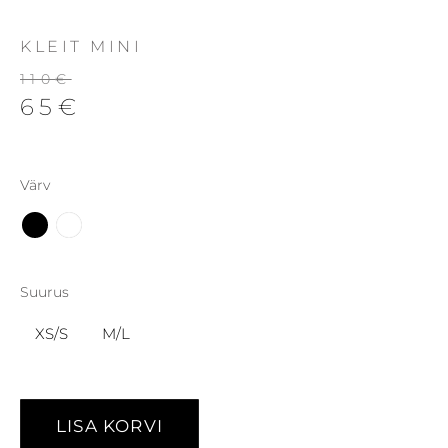
KLEIT MINI
110
€
65
€
Värv
Suurus
XS/S
M/L
LISA KORVI