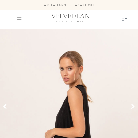
TASUTA TARNE & TAGASTUSED
VELVEDEAN
0
EST.ESTONIA